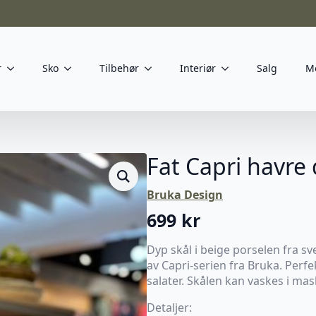
r
Sko
Tilbehør
Interiør
Salg
M
Fat Capri havre
Bruka Design
699
kr
Dyp skål i beige porselen fra s
av Capri-serien fra Bruka. Perfek
salater. Skålen kan vaskes i ma
Detaljer: