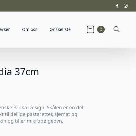
0
erker
Om oss
Ønskeliste
Search
for:
 dia 37cm
venske Bruka Design. Skålen er en del
t til deilige pastaretter, sjømat og
skin og tåler mikrobølgeovn.