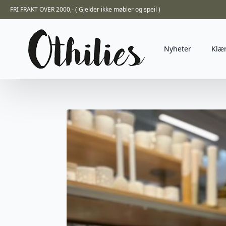
FRI FRAKT OVER 2000,- ( Gjelder ikke møbler og speil )
Nyheter
Klæ