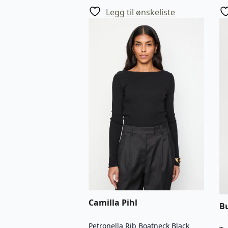
Legg til ønskeliste
Camilla Pihl
B
Petronella Rib Boatneck Black