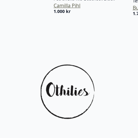
Te
Camilla Pihl
Bu
1.000
kr
1.