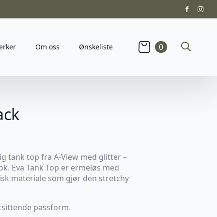
0
erker
Om oss
Ønskeliste
Search
for:
ack
ig tank top fra A-View med glitter –
 look. Eva Tank Top er ermeløs med
tisk materiale som gjør den stretchy
tsittende passform.