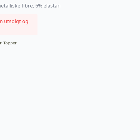
talliske fibre, 6% elastan
en utsolgt og
r
,
Topper