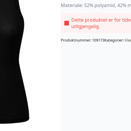
Materiale: 52% polyamid, 42% me
Dette produktet er for tid
utilgjengelig.
Produktnummer:
109173
Kategorier:
Klæ