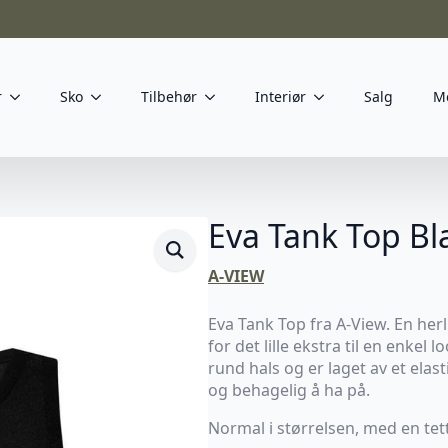
r
Sko
Tilbehør
Interiør
Salg
M
Eva Tank Top Bl
A-VIEW
Eva Tank Top fra A-View. En herl
for det lille ekstra til en enkel
rund hals og er laget av et elas
og behagelig å ha på.
Normal i størrelsen, med en tet