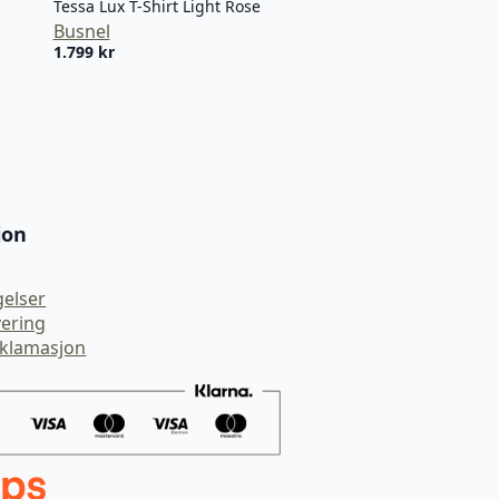
Tessa Lux T-Shirt Light Rose
Busnel
1.799
kr
jon
gelser
vering
eklamasjon