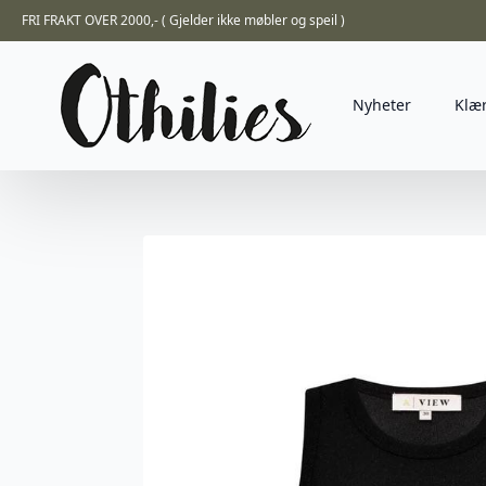
FRI FRAKT OVER 2000,- ( Gjelder ikke møbler og speil )
Nyheter
Klæ