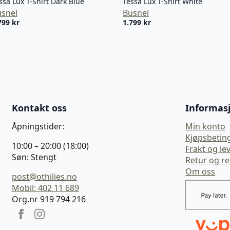
ssa Lux T-Shirt Dark Blue
Tessa Lux T-Shirt White
snel
Busnel
799
kr
1.799
kr
Kontakt oss
Informas
Åpningstider:
Min konto
Kjøpsbetin
10:00 – 20:00 (18:00)
Frakt og le
Søn: Stengt
Retur og r
Om oss
post@othilies.no
Mobil: 402 11 689
Org.nr 919 794 216