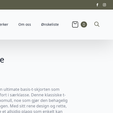
0
erker
Om oss
Ønskeliste
Search
for:
te
en ultimate basis-t-skjorten som
ort i særklasse. Denne klassiske t-
 bomull, noe som gjør den behagelig
gen. Med sitt rene design og rette,
et allsidig plagg som enkelt kan