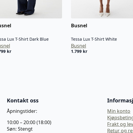
usnel
Busnel
ssa Lux T-Shirt Dark Blue
Tessa Lux T-Shirt White
snel
Busnel
799
kr
1.799
kr
Kontakt oss
Informas
Åpningstider:
Min konto
Kjøpsbetin
10:00 – 20:00 (18:00)
Frakt og le
Søn: Stengt
Retur og r