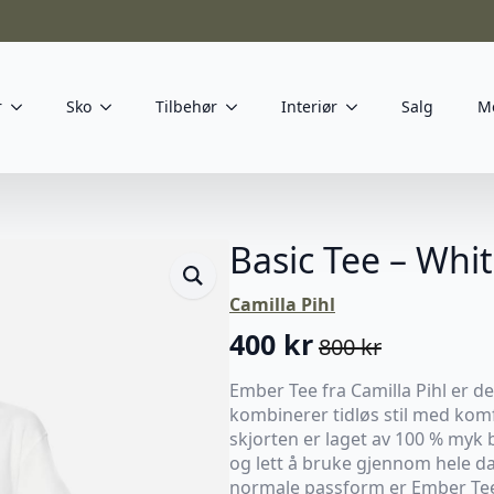
r
Sko
Tilbehør
Interiør
Salg
M
Basic Tee – Whi
Camilla Pihl
400
kr
800
kr
Opprinnelig
Nåværende
pris
pris
Ember Tee fra Camilla Pihl er d
kombinerer tidløs stil med komf
var:
er:
skjorten er laget av 100 % myk
800 kr.
400 kr.
og lett å bruke gjennom hele da
normale passform er Ember Tee 