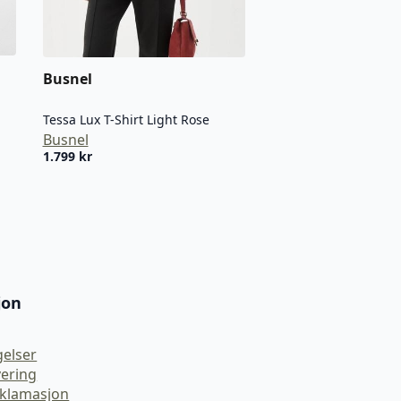
Busnel
Tessa Lux T-Shirt Light Rose
Busnel
1.799
kr
jon
gelser
vering
eklamasjon