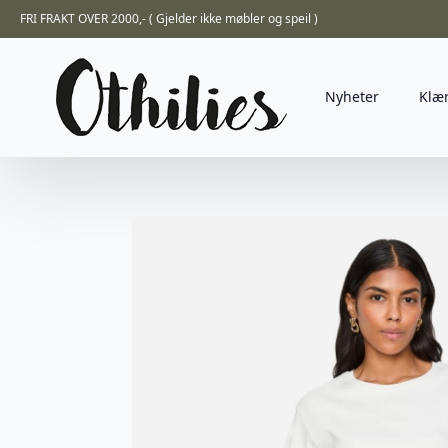
FRI FRAKT OVER 2000,- ( Gjelder ikke møbler og speil )
Nyheter
Klæ