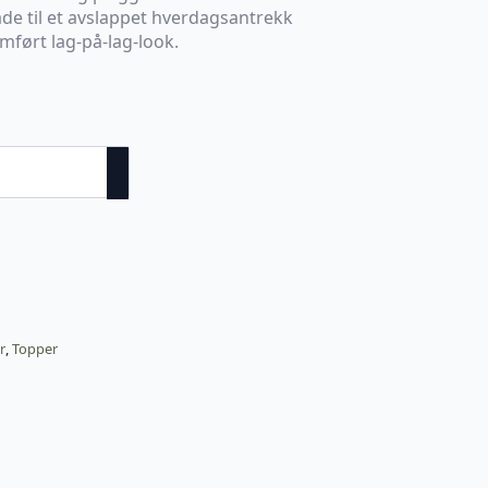
åde til et avslappet hverdagsantrekk
mført lag-på-lag-look.
r
,
Topper