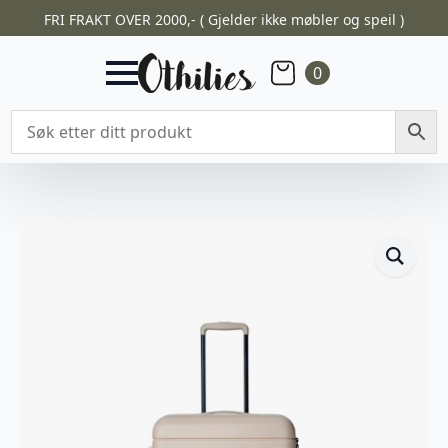
FRI FRAKT OVER 2000,- ( Gjelder ikke møbler og speil )
0