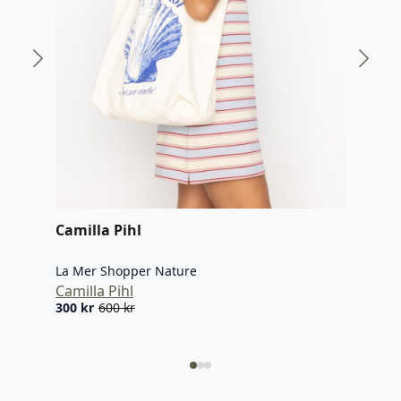
DAY
Day 
DAY
699
Camilla Pihl
La Mer Shopper Nature
Camilla Pihl
300
kr
600
kr
Opprinnelig
Nåværende
pris
pris
var:
er:
600 kr.
300 kr.