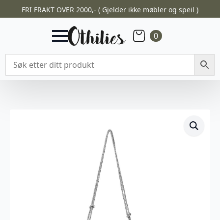
FRI FRAKT OVER 2000,- ( Gjelder ikke møbler og speil )
0