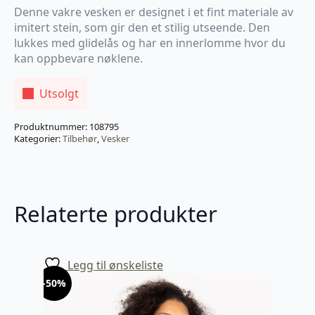
pris
pris
Denne vakre vesken er designet i et fint materiale av
imitert stein, som gir den et stilig utseende. Den
var:
er:
lukkes med glidelås og har en innerlomme hvor du
949 kr.
474,50 kr.
kan oppbevare nøklene.
Utsolgt
Produktnummer:
108795
Kategorier:
Tilbehør
,
Vesker
Relaterte produkter
Legg til ønskeliste
-50%