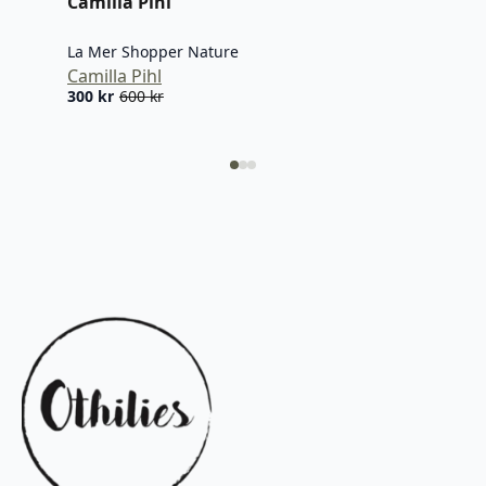
Camilla Pihl
La Mer Shopper Nature
Camilla Pihl
300
kr
600
kr
Opprinnelig
Nåværende
pris
pris
var:
er:
600 kr.
300 kr.