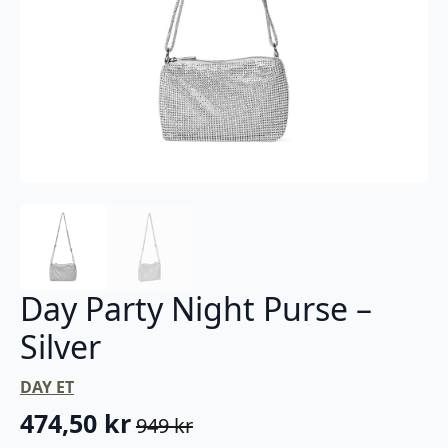
Day Party Night Purse –
Silver
DAY ET
474,50
kr
949
kr
Opprinnelig
Nåværende