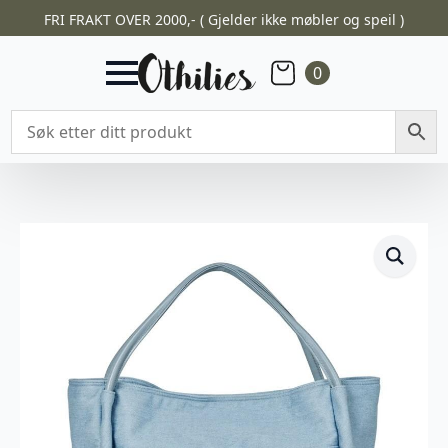
FRI FRAKT OVER 2000,- ( Gjelder ikke møbler og speil )
0