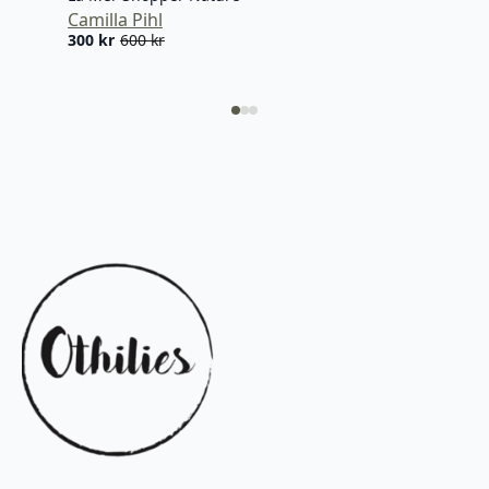
Camilla Pihl
300
kr
600
kr
Opprinnelig
Nåværende
pris
pris
var:
er:
600 kr.
300 kr.