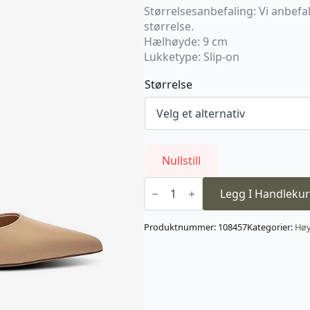
Størrelsesanbefaling: Vi anbefal
størrelse.
Hælhøyde: 9 cm
Lukketype: Slip-on
Størrelse
Nullstill
Classie
Pumps
Legg I Handlekur
-
Tan
Leather
Produktnummer:
108457
Kategorier:
Høy
antall