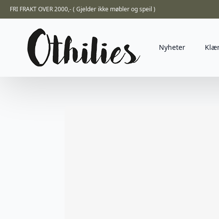
FRI FRAKT OVER 2000,- ( Gjelder ikke møbler og speil )
Nyheter
Klæ