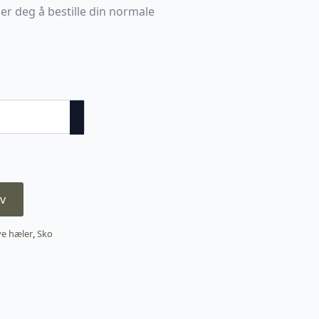
er deg å bestille din normale
v
e hæler
,
Sko