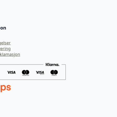
jon
gelser
vering
eklamasjon