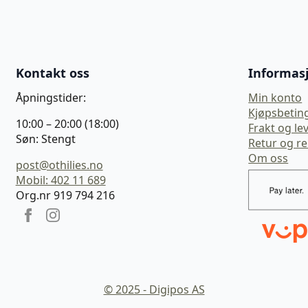
Kontakt oss
Informas
Åpningstider:
Min konto
Kjøpsbetin
10:00 – 20:00 (18:00)
Frakt og le
Søn: Stengt
Retur og r
Om oss
post@othilies.no
Mobil: 402 11 689
Org.nr 919 794 216
© 2025 - Digipos AS