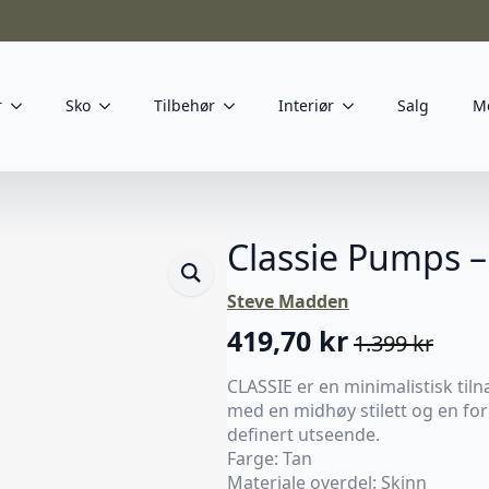
r
Sko
Tilbehør
Interiør
Salg
M
Classie Pumps –
Steve Madden
419,70
kr
1.399
kr
Opprinnelig
Nåværende
pris
pris
CLASSIE er en minimalistisk til
med en midhøy stilett og en for
var:
er:
definert utseende.
1.399 kr.
419,70 kr.
Farge: Tan
Materiale overdel: Skinn