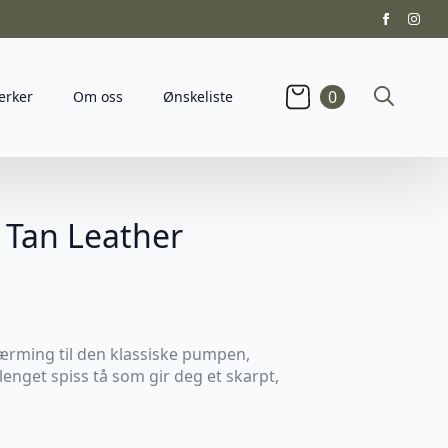
0
erker
Om oss
Ønskeliste
Search
for:
 Tan Leather
nærming til den klassiske pumpen,
lenget spiss tå som gir deg et skarpt,