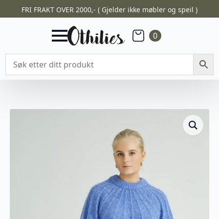
FRI FRAKT OVER 2000,- ( Gjelder ikke møbler og speil )
0