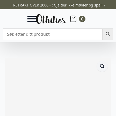
FRI FRAKT OVER 2000,- ( Gjelder ikke møbler og speil )
0