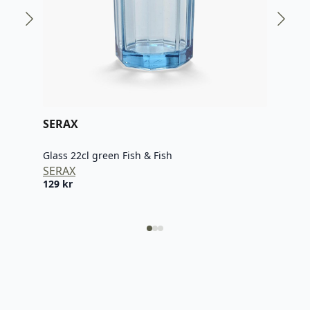
SERAX
SER
Glass 22cl green Fish & Fish
Glas
SERAX
SER
129
kr
129