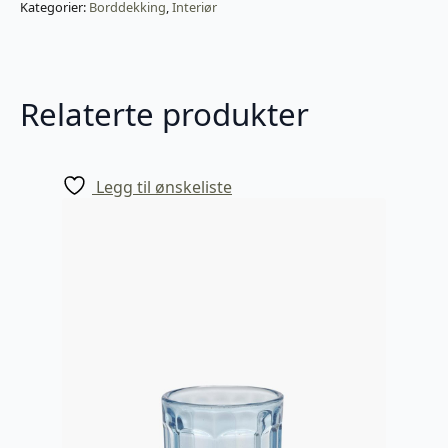
blå
Kategorier:
Borddekking
,
Interiør
antall
Relaterte produkter
Legg til ønskeliste