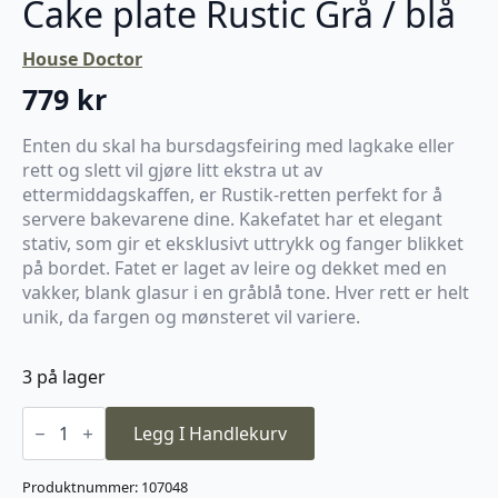
Cake plate Rustic Grå / blå
House Doctor
779
kr
Enten du skal ha bursdagsfeiring med lagkake eller
rett og slett vil gjøre litt ekstra ut av
ettermiddagskaffen, er Rustik-retten perfekt for å
servere bakevarene dine. Kakefatet har et elegant
stativ, som gir et eksklusivt uttrykk og fanger blikket
på bordet. Fatet er laget av leire og dekket med en
vakker, blank glasur i en gråblå tone. Hver rett er helt
unik, da fargen og mønsteret vil variere.
3 på lager
Cake
plate
Legg I Handlekurv
Rustic
Grå
/
Produktnummer:
107048