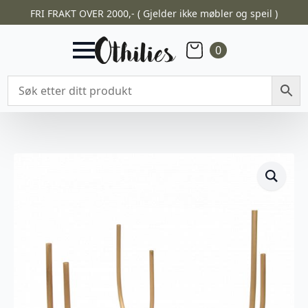
FRI FRAKT OVER 2000,- ( Gjelder ikke møbler og speil )
0