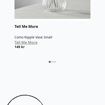
Tell Me More
Tel
Como Ripple Vase Small
Como
Tell Me More
Tel
149
kr
159