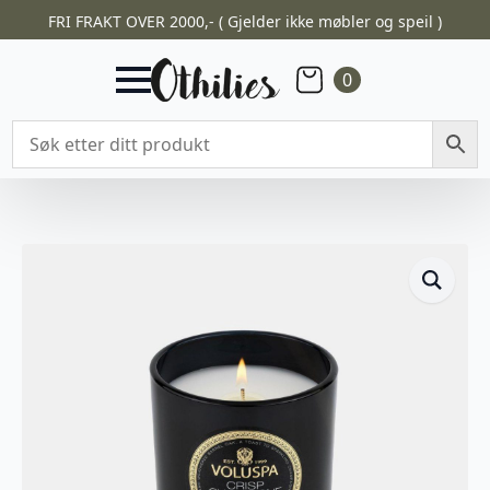
FRI FRAKT OVER 2000,- ( Gjelder ikke møbler og speil )
0