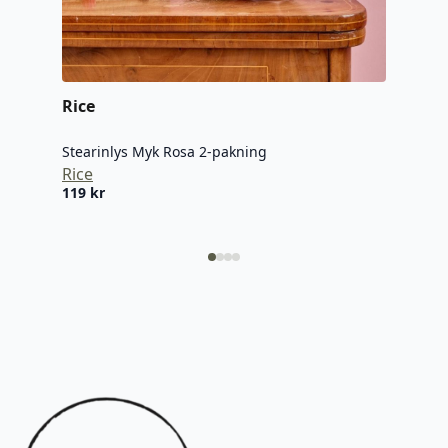
Fyrs
Arch
159
Rice
Stearinlys Myk Rosa 2-pakning
Rice
119
kr