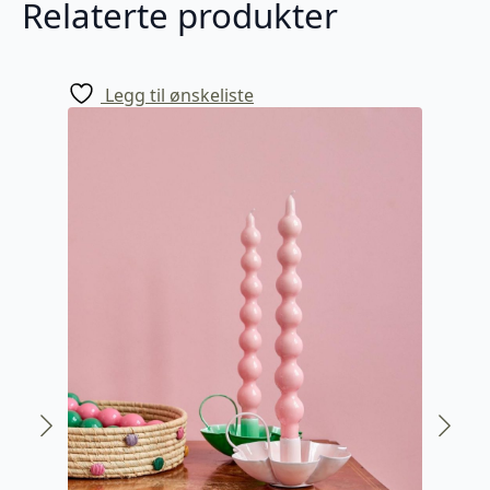
Relaterte produkter
Legg til ønskeliste
Arch