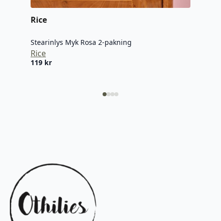
Arch
159
Rice
Stearinlys Myk Rosa 2-pakning
Rice
119
kr