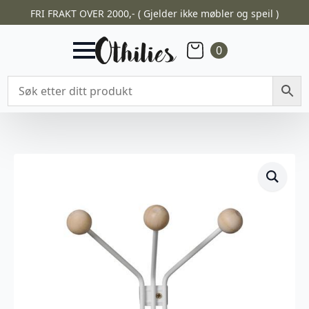
FRI FRAKT OVER 2000,- ( Gjelder ikke møbler og speil )
0