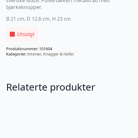
svenske Maze. Pulverlakkert metalltråd med
bjørkeknopper.
B 21 cm, D 12,6 cm, H 23 cm
Utsolgt
Produktnummer:
101604
Kategorier:
Interiør
,
Knagger & Hyller
Relaterte produkter