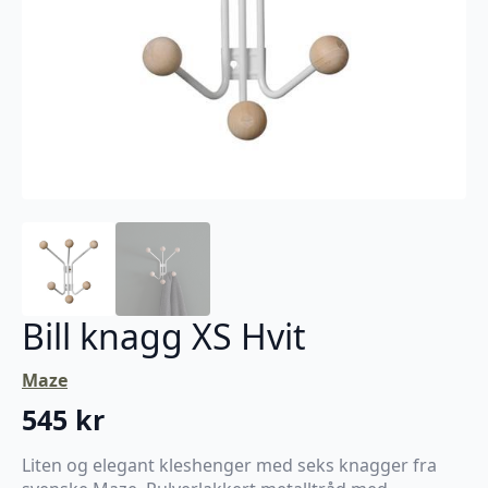
Bill knagg XS Hvit
Maze
545
kr
Liten og elegant kleshenger med seks knagger fra