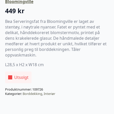
Bloomingville
449
kr
Bea Serveringsfat fra Bloomingville er laget av
stentøy, i nøytrale nyanser. Fatet er pyntet med et
delikat, hånddekoreret blomstermotiv, printet på
dens krakelerede glasur. De håndmalede detaljer
medfører at hvert produkt er unikt, hvilket tilfører et
personlig preg til borddekningen. Tåler
oppvaskmaskin.
L28,5 x H2 x W18 cm
Utsolgt
Produktnummer:
109726
Kategorier:
Borddekking
,
Interiør