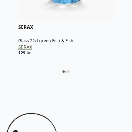
SERAX
SER
Glass 22cl green Fish & Fish
Glas
SERAX
SER
129
kr
129