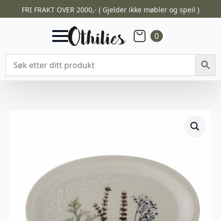
FRI FRAKT OVER 2000,- ( Gjelder ikke møbler og speil )
0