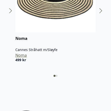
Noma
No
Cannes Stråhatt m/Sløyfe
Cann
Noma
No
499
kr
499