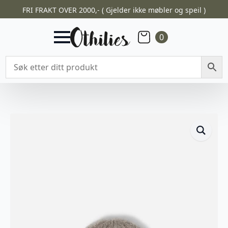
FRI FRAKT OVER 2000,- ( Gjelder ikke møbler og speil )
0