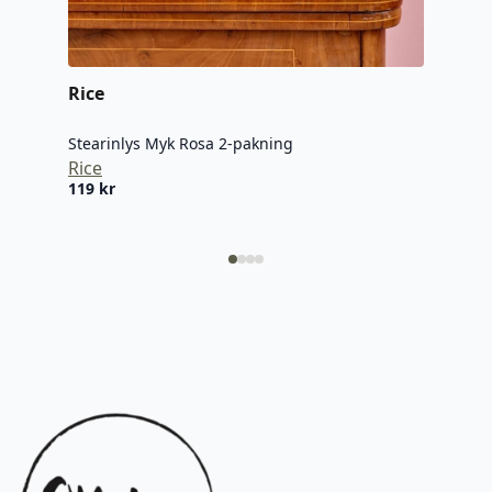
Fyrs
Arch
159
Rice
Stearinlys Myk Rosa 2-pakning
Rice
119
kr