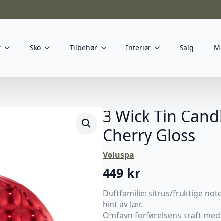
r
Sko
Tilbehør
Interiør
Salg
M
3 Wick Tin Candl
Cherry Gloss
Voluspa
449
kr
Duftfamilie: sitrus/fruktige not
hint av lær.
Omfavn forførelsens kraft med 