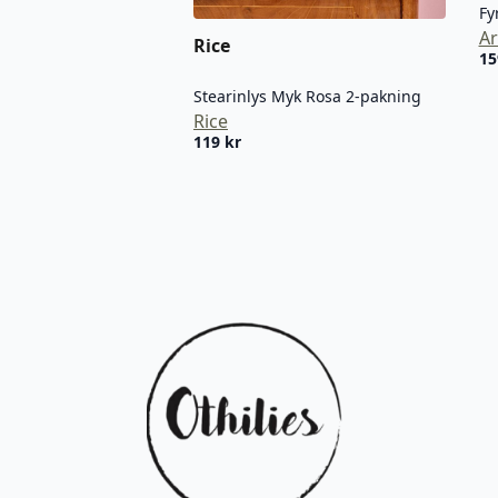
Fy
Ar
Rice
1
Stearinlys Myk Rosa 2-pakning
Rice
119
kr