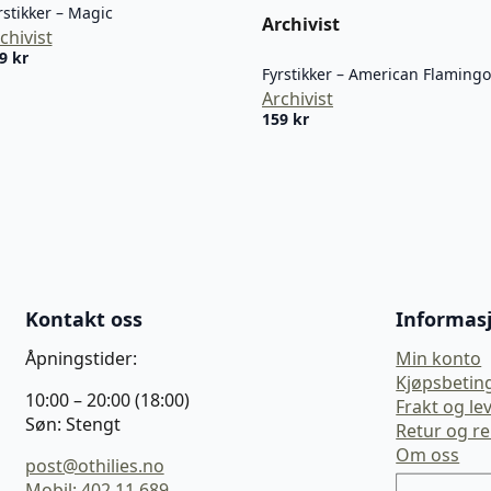
rstikker – Magic
Archivist
chivist
59
kr
Fyrstikker – American Flamingo
Archivist
159
kr
Kontakt oss
Informas
Åpningstider:
Min konto
Kjøpsbetin
10:00 – 20:00 (18:00)
Frakt og le
Søn: Stengt
Retur og r
Om oss
post@othilies.no
Mobil: 402 11 689