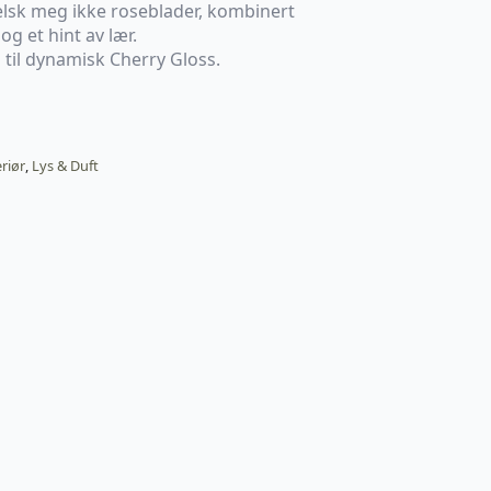
lsk meg ikke roseblader, kombinert
og et hint av lær.
til dynamisk Cherry Gloss.
eriør
,
Lys & Duft