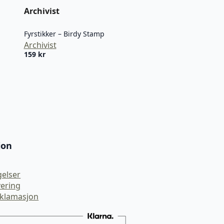
Archivist
Fyrstikker – Birdy Stamp
Archivist
159
kr
jon
gelser
vering
eklamasjon