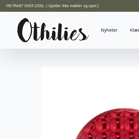
FRI FRAKT OVER 2000,- ( Gjelder ikke møbler og speil )
Nyheter
Klæ