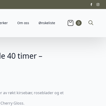
0
erker
Om oss
Ønskeliste
Search
for:
e 40 timer –
er av røkt kirsebær, roseblader og et
Cherry Gloss.