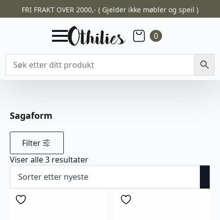
FRI FRAKT OVER 2000,- ( Gjelder ikke møbler og speil )
0
Sagaform
Filter
Sortert
Viser alle 3 resultater
etter
nyeste