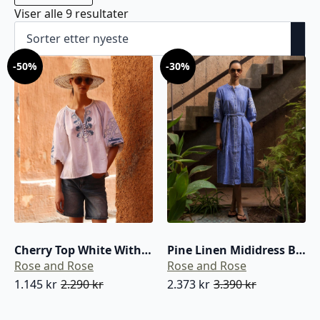
Sortert
Viser alle 9 resultater
etter
nyeste
-50%
-30%
Cherry Top White With Denim
Pine Linen Mididress Blue Chambray
Rose and Rose
Rose and Rose
1.145
kr
2.290
kr
2.373
kr
3.390
kr
Opprinnelig
Nåværende
Opprinnelig
Nåværende
pris
pris
pris
pris