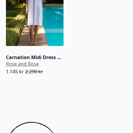
Carnation Midi Dress White With Navy
Rose and Rose
1.145
kr
2.290
kr
Opprinnelig
Nåværende
pris
pris
var:
er:
2.290 kr.
1.145 kr.