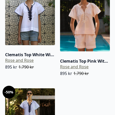
Clematis Top White With Navy
Rose and Rose
Clematis Top Pink With White
Rose and Rose
895
kr
1.790
kr
Opprinnelig
Nåværende
895
kr
1.790
kr
Opprinnelig
Nåværende
pris
pris
pris
pris
var:
er:
var:
er:
-50%
1.790 kr.
895 kr.
1.790 kr.
895 kr.