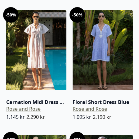
var:
er:
var:
er:
-50%
-50%
2.290 kr.
1.145 kr.
3.390 kr.
2.373 kr.
Carnation Midi Dress Pink With White
Floral Short Dress Blue
Rose and Rose
Rose and Rose
1.145
kr
2.290
kr
1.095
kr
2.190
kr
Opprinnelig
Nåværende
Opprinnelig
Nåværende
pris
pris
pris
pris