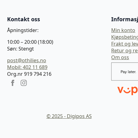
Kontakt oss
Informas
Åpningstider:
Min konto
Kjøpsbetin
10:00 – 20:00 (18:00)
Frakt og le
Søn: Stengt
Retur og r
Om oss
post@othilies.no
Mobil: 402 11 689
Org.nr 919 794 216
© 2025 - Digipos AS