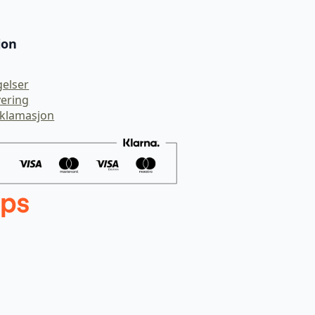
jon
gelser
vering
eklamasjon