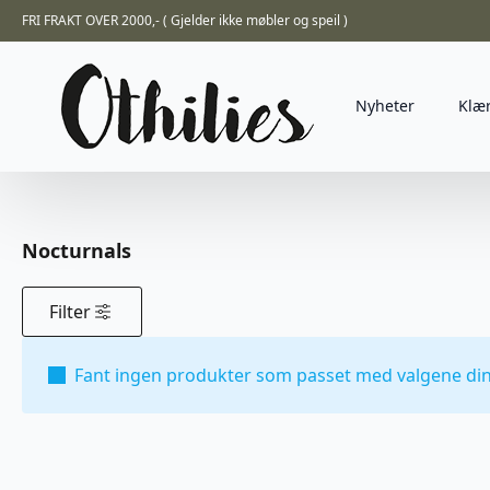
FRI FRAKT OVER 2000,- ( Gjelder ikke møbler og speil )
Nyheter
Klæ
Nocturnals
Filter
Fant ingen produkter som passet med valgene din