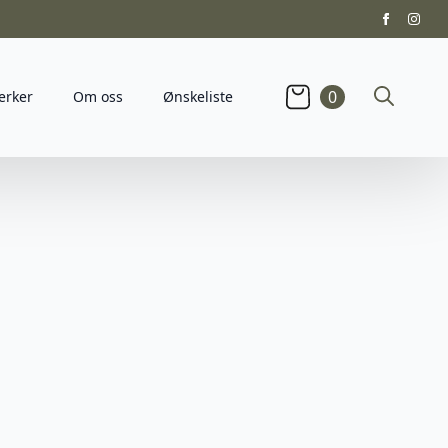
0
erker
Om oss
Ønskeliste
Search
for: