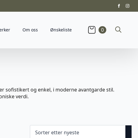
0
erker
Om oss
Ønskeliste
Search
for:
r sofistikert og enkel, i moderne avantgarde stil.
niske verdi.