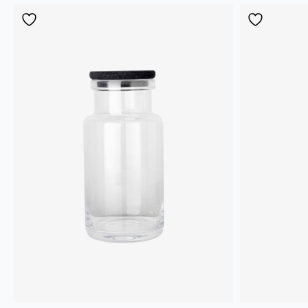
etter
nyeste