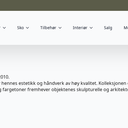
r
Sko
Tilbehør
Interiør
Salg
M
2010.
 hennes estetikk og håndverk av høy kvalitet. Kolleksjonen e
 fargetoner fremhever objektenes skulpturelle og arkitekto