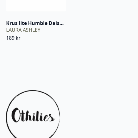
Krus lite Humble Daisy Laura Ashley blå / hvit porselen
LAURA ASHLEY
189
kr