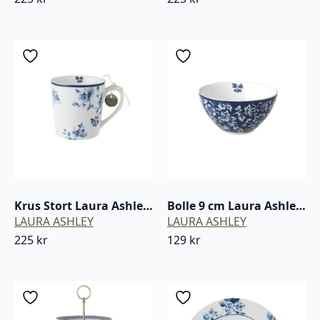
Krus Stort Laura Ashley China Rose blå / hvit porselen
Bolle 9 cm Laura Ashley Sweet Allysum / hvit porselen
LAURA ASHLEY
LAURA ASHLEY
225
kr
129
kr