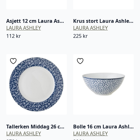
Asjett 12 cm Laura Ashley Petit four blå / hvit China rose
Krus stort Laura Ashley Sweet Allysum blå / hvit porselen
LAURA ASHLEY
LAURA ASHLEY
112
kr
225
kr
Tallerken Middag 26 cm Laura Ashley Sweet Allysum blå / hvit porselen
Bolle 16 cm Laura Ashley Floris blå / hvit porselen
LAURA ASHLEY
LAURA ASHLEY