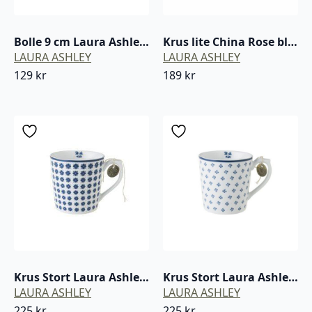
Bolle 9 cm Laura Ashley Candy Stripe blå / hvit
Krus lite China Rose blå / hvit porselen
LAURA ASHLEY
LAURA ASHLEY
129
kr
189
kr
Krus Stort Laura Ashley Humble Daisy blå / hvit porselen
Krus Stort Laura Ashley Petit Fleur blå / hvit porselen
LAURA ASHLEY
LAURA ASHLEY
225
kr
225
kr