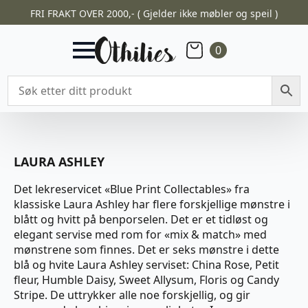
FRI FRAKT OVER 2000,- ( Gjelder ikke møbler og speil )
0
LAURA ASHLEY
Det lekreservicet «Blue Print Collectables» fra
klassiske Laura Ashley har flere forskjellige mønstre i
blått og hvitt på benporselen. Det er et tidløst og
elegant servise med rom for «mix & match» med
mønstrene som finnes. Det er seks mønstre i dette
blå og hvite Laura Ashley serviset: China Rose, Petit
fleur, Humble Daisy, Sweet Allysum, Floris og Candy
Stripe. De uttrykker alle noe forskjellig, og gir