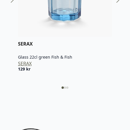
SERAX
SER
Glass 22cl green Fish & Fish
Glas
SERAX
SER
129
kr
129