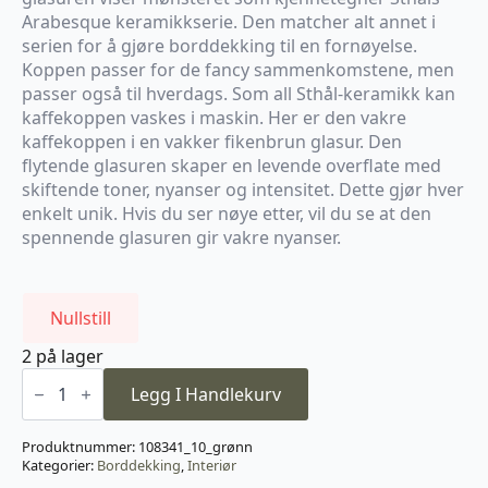
Arabesque keramikkserie. Den matcher alt annet i
serien for å gjøre borddekking til en fornøyelse.
Koppen passer for de fancy sammenkomstene, men
passer også til hverdags. Som all Sthål-keramikk kan
kaffekoppen vaskes i maskin. Her er den vakre
kaffekoppen i en vakker fikenbrun glasur. Den
flytende glasuren skaper en levende overflate med
skiftende toner, nyanser og intensitet. Dette gjør hver
enkelt unik. Hvis du ser nøye etter, vil du se at den
spennende glasuren gir vakre nyanser.
Nullstill
2 på lager
Cup
Without
Legg I Handlekurv
Handle
Antique
antall
Produktnummer:
108341_10_grønn
Kategorier:
Borddekking
,
Interiør