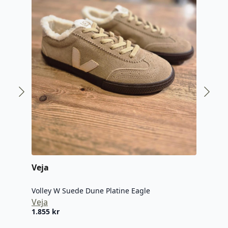
Veja
Vej
Volley W Suede Dune Platine Eagle
Veja
Voll
1.855
kr
Veja