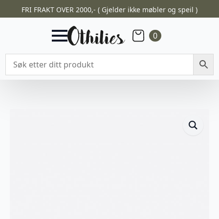
FRI FRAKT OVER 2000,- ( Gjelder ikke møbler og speil )
0